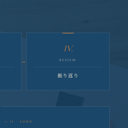
IV.
REVIEW
振り返り
— II · FUND