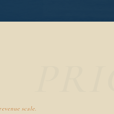
、
revenue scale.