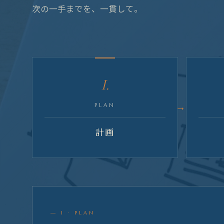
次の一手までを、一貫して。
I.
PLAN
計画
— I · PLAN