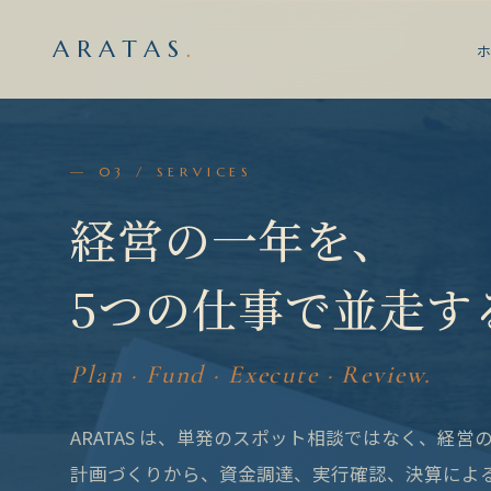
ARATAS
.
— 03 / SERVICES
経営の一年を、
5つの仕事で並走す
Plan · Fund · Execute · Review.
ARATAS は
、単発のスポット相談ではなく、経営
計画づくりから、資金調達、実行確認、決算によ