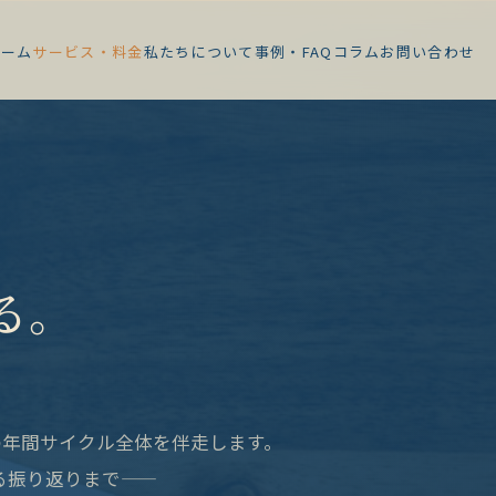
ホーム
サービス・料金
私たちについて
事例・FAQ
コラム
お問い合わせ
る。
の年間サイクル全体を伴走します。
る振り返りまで——