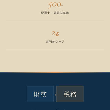
500
+
税理士・顧問先実績
2
名
専門家タッグ
財
務
税
務
+