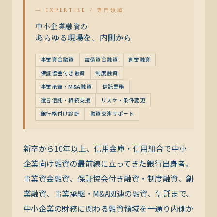
— EXPERTISE / 専門領域
中小企業融資の
あらゆる現場を、内側から
事業資金融資
設備資金融資
創業融資
保証協会付き融資
制度融資
事業承継・M&A融資
信託業務
遺言信託・相続支援
リスケ・条件変更
銀行格付け診断
融資交渉サポート
新卒から10年以上、信用金庫・信用組合で中小
企業向け融資の最前線に立ってきた銀行出身者。
事業資金融資、保証協会付き融資・制度融資、創
業融資、事業承継・M&A関連の融資、信託まで、
中小企業の財務に関わる融資領域を一通り内側か