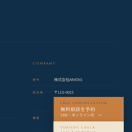
COMPANY
株式会社ARATAS
商号
〒110-0015
所在地
東京都台東区東上野
FREE CONSULTATION
3-13-2 AYビル7階
無料相談を予約
30分・オンライン可 →
財務顧問
事業
データ財務分析
SUBSIDY CHECK