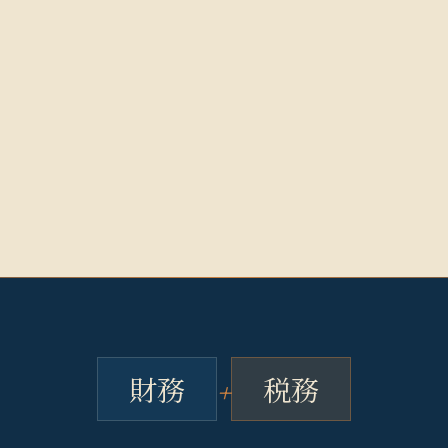
+
財
務
税
務