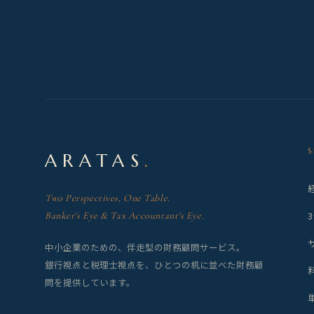
ARATAS
.
Two Perspectives, One Table.
Banker's Eye & Tax Accountant's Eye.
中小企業のための、伴走型の財務顧問サービス。
銀行視点と税理士視点を、ひとつの机に並べた財務顧
問を提供しています。